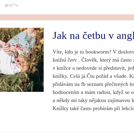
677x
Jak na četbu v ang
Víte, kdo je to bookworm? V doslov
knižní červ . Člověk, který má často
v knížce a nedovede si představit, je
knížky. Celá já.Čtu pořád a všude. 
přidávám na fb seznam přečtených k
hodnocením a mám radost, když se ost
a někdy mi taky nějakou zajímavou k
Knížky také často probírám při lekcíc