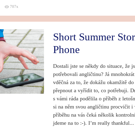
707x
Short Summer Stor
Phone
Dostali jste se někdy do situace, že j
potřebovali angličtinu? Já mnohokrá
vděčná za to, že dokážu okamžitě do 
přepnout a vyřídit to, co potřebuji. 
s vámi ráda podělila o příběh z letoš
si na něm svou angličtinu procvičit i
příběhu na vás čeká několik kontroln
jdeme na to :-). I’m really thankful...