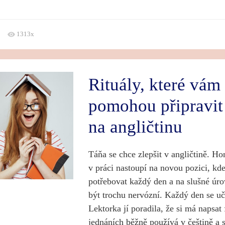
1313x
Rituály, které vám
pomohou připravi
na angličtinu
Táňa se chce zlepšit v angličtině. Hon
v práci nastoupí na novou pozici, kd
potřebovat každý den a na slušné úro
být trochu nervózní. Každý den se uč
Lektorka jí poradila, že si má napsat 
jednáních běžně používá v češtině a 