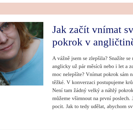
Jak začít vnímat s
pokrok v angličtin
A vážně jsem se zlepšila? Snažíte se
anglicky už pár měsíců nebo i let a z
moc nelepšíte? Vnímat pokrok sám n
těžké. V konverzaci postupujeme krů
Není tam žádný velký a náhlý pokrok
můžeme všimnout na první poslech. J
pocit. Jak to tedy udělat, abychom sv