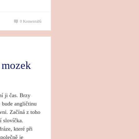
0
Komentářů
t mozek
í ji čas. Brzy
e bude angličtinu
vni. Začíná z toho
í slovíčka.
fráze, které při
společně je