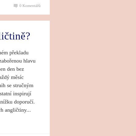
0
Komentářů
ličtině?
ném překladu
 zabořenou hlavu
den den bez
Každý měsíc
nih se stručným
atní inspirují
nížku doporučí.
h angličtiny...