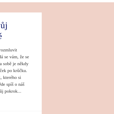
vůj
ě
 rozmluvit
dá se vám, že se
a sobě je někdy
ček po krůčku.
, kterého si
de spíš o náš
ůj pokrok...