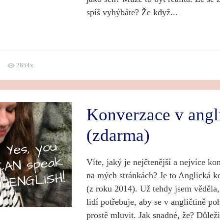
spíš vyhýbáte? Že když...
2854x
Konverzace v angl
(zdarma)
Víte, jaký je nejčtenější a nejvíce 
na mých stránkách? Je to Anglická 
(z roku 2014). Už tehdy jsem věděla, 
lidí potřebuje, aby se v angličtině po
prostě mluvit. Jak snadné, že? Důleži