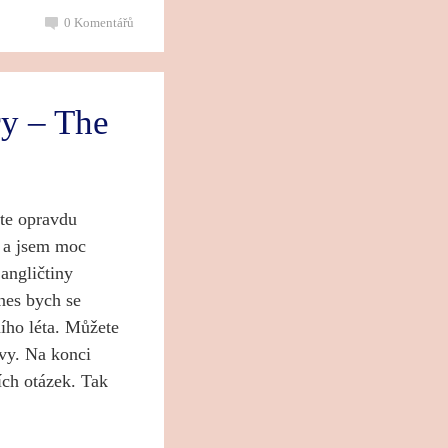
0
Komentářů
y – The
ste opravdu
t a jsem moc
angličtiny
Dnes bych se
ního léta. Můžete
 vy. Na konci
ích otázek. Tak