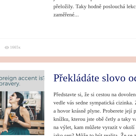
přeložily. Taky hodně poslouchá lekc
zaměřené...
1665x
Překládáte slovo o
Představte si, že si cestou na dovole
vedle vás sedne sympatická cizinka. 
a hovor krásně plyne. Proberete její 
knížku, kterou jste obě četly a taky 
na výlet, kam můžete vyrazit v okolí
jako sen? Může to být realita. Že se 