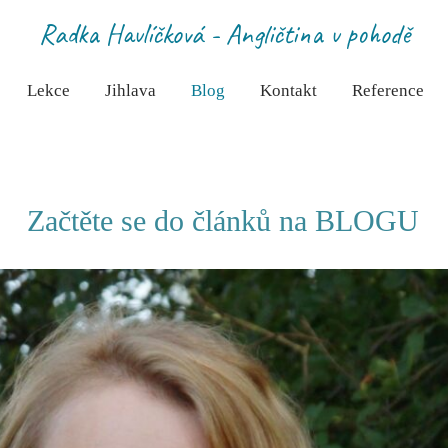
Radka Havlíčková - Angličtina v pohodě
Lekce
Jihlava
Blog
Kontakt
Reference
Začtěte se do článků na BLOGU