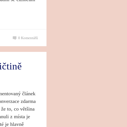
0
Komentářů
ičtině
komentovaný článek
konverzace zdarma
že to, co většina
hnuli z místa je
té je hlavně