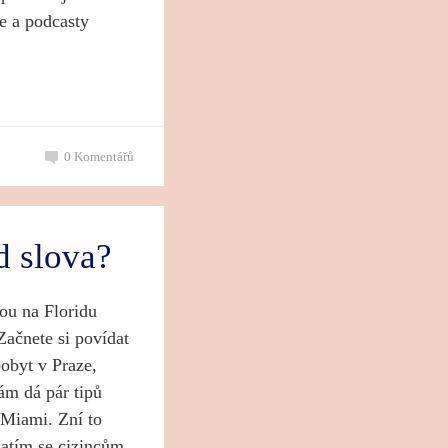
e a podcasty
0
Komentářů
d slova?
nou na Floridu
Začnete si povídat
pobyt v Praze,
vám dá pár tipů
 Miami. Zní to
zatím se cizincům